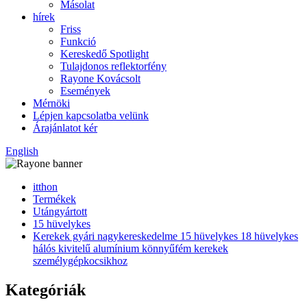
Másolat
hírek
Friss
Funkció
Kereskedő Spotlight
Tulajdonos reflektorfény
Rayone Kovácsolt
Események
Mérnöki
Lépjen kapcsolatba velünk
Árajánlatot kér
English
itthon
Termékek
Utángyártott
15 hüvelykes
Kerekek gyári nagykereskedelme 15 hüvelykes 18 hüvelykes
hálós kivitelű alumínium könnyűfém kerekek
személygépkocsikhoz
Kategóriák