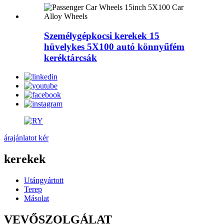
Személygépkocsi kerekek 15
hüvelykes 5X100 autó könnyűfém
keréktárcsák
árajánlatot kér
kerekek
Utángyártott
Terep
Másolat
VEVŐSZOLGÁLAT