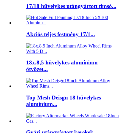
17/18 hüvelykes utángyártott timsó...
Akciós teljes festmény 17/1...
18x,8,5 hüvelykes alumínium
ötvözet...
Top Mesh Deisgn 18 hüvelykes
alumínium...
Gyári utángyártott kerekek...