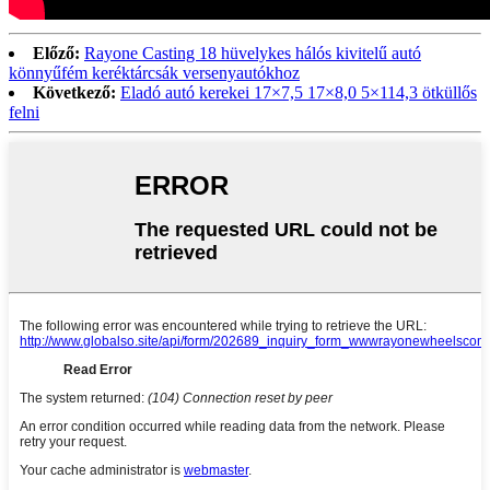
Előző:
Rayone Casting 18 hüvelykes hálós kivitelű autó
könnyűfém keréktárcsák versenyautókhoz
Következő:
Eladó autó kerekei 17×7,5 17×8,0 5×114,3 ötküllős
felni