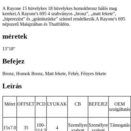
A Rayone 15 hüvelykes 18 hüvelykes homokbronz hálós mag
kerekei.A Rayone's 695 4 szabványos „bronz”, „matt fekete”,
„hiperezüst” és „gránitszürke” színnel rendelkezik.A Rayone's 695
népszerű Malajziában és Thaiföldön.
méretek
15''18''
Befejez
Bronz, Homok Bronz, Matt fekete, Fehér, Fényes fekete
Leírás
Méret
OFFSET
PCD
LYUKAK
CB
BEFEJEZ
OEM
szolgáltatás
100-
Személyre
Személyre
Támogatás
15x7.0
35
4
114,3
szabott
szabott