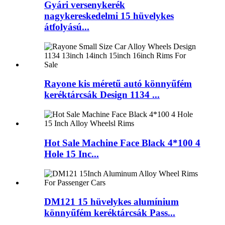
Gyári versenykerék
nagykereskedelmi 15 hüvelykes
átfolyású...
Rayone kis méretű autó könnyűfém
keréktárcsák Design 1134 ...
Hot Sale Machine Face Black 4*100 4
Hole 15 Inc...
DM121 15 hüvelykes alumínium
könnyűfém keréktárcsák Pass...