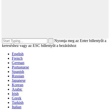
Nyomja meg az Enter billentyűt a
kereséshez vagy az ESC billentyűt a bezáráshoz
English
French
German
Portuguese
Spanish
Russian
Japanese
Korean
Arabic
Irish
Greek
Turkish
Italian