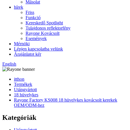
Másolat
hírek
Friss
Funkció
Kereskedő Spotlight
Tulajdonos reflektorfény
Rayone Kovácsolt
Események
Mérnöki
Lépjen kapcsolatba velünk
Árajánlatot kér
English
itthon
Termékek
Utángyártott
18 hüvelykes
Rayone Factory KS008 18 hüvelykes kovácsolt kerekek
OEM/ODM-hez
Kategóriák
Utángyártott