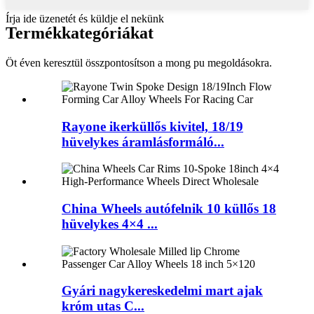
Írja ide üzenetét és küldje el nekünk
Termék
kategóriákat
Öt éven keresztül összpontosítson a mong pu megoldásokra.
Rayone ikerküllős kivitel, 18/19
hüvelykes áramlásformáló...
China Wheels autófelnik 10 küllős 18
hüvelykes 4×4 ...
Gyári nagykereskedelmi mart ajak
króm utas C...