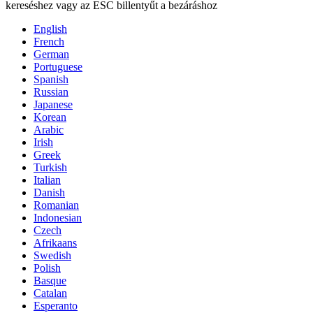
kereséshez vagy az ESC billentyűt a bezáráshoz
English
French
German
Portuguese
Spanish
Russian
Japanese
Korean
Arabic
Irish
Greek
Turkish
Italian
Danish
Romanian
Indonesian
Czech
Afrikaans
Swedish
Polish
Basque
Catalan
Esperanto