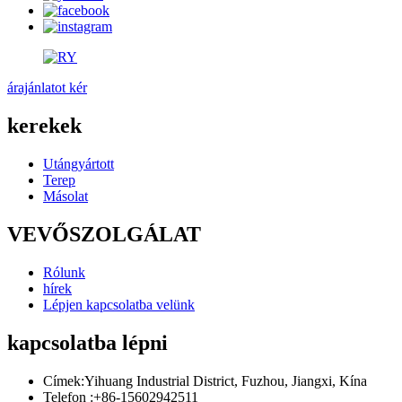
árajánlatot kér
kerekek
Utángyártott
Terep
Másolat
VEVŐSZOLGÁLAT
Rólunk
hírek
Lépjen kapcsolatba velünk
kapcsolatba lépni
Címek:
Yihuang Industrial District, Fuzhou, Jiangxi, Kína
Telefon :
+86-15602942511