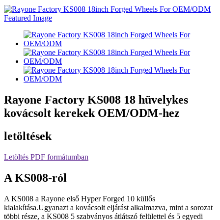
Rayone Factory KS008 18 hüvelykes
kovácsolt kerekek OEM/ODM-hez
letöltések
Letöltés PDF formátumban
A KS008-ról
A KS008 a Rayone első Hyper Forged 10 küllős
kialakítása.Ugyanazt a kovácsolt eljárást alkalmazva, mint a sorozat
többi része, a KS008 5 szabványos átlátszó felülettel és 5 egyedi