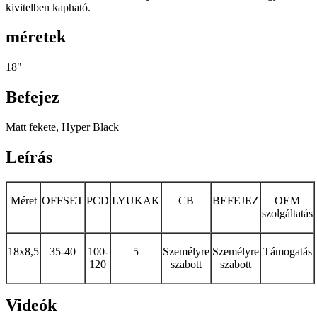
kivitelben kapható.
méretek
18"
Befejez
Matt fekete, Hyper Black
Leírás
Méret
OFFSET
PCD
LYUKAK
CB
BEFEJEZ
OEM
szolgáltatás
18x8,5
35-40
100-
5
Személyre
Személyre
Támogatás
120
szabott
szabott
Videók