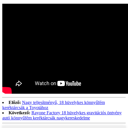
Előző:
Nagy teljesítményű, 18 hüvelykes könnyűfém
keréktárcsák a Toyotához
Következő:
Rayone Factory 18 hüvelykes gravitációs öntvény
autó könnyűfém keréktárcsák nagykereskedelme