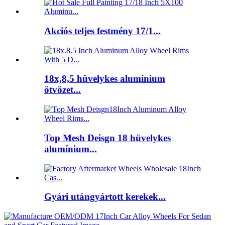
Akciós teljes festmény 17/1...
18x,8,5 hüvelykes alumínium
ötvözet...
Top Mesh Deisgn 18 hüvelykes
alumínium...
Gyári utángyártott kerekek...