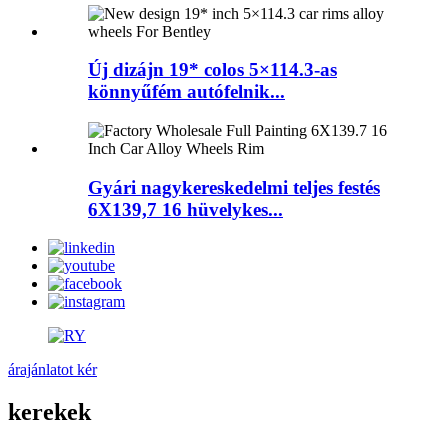
Új dizájn 19* colos 5×114.3-as
könnyűfém autófelnik...
Gyári nagykereskedelmi teljes festés
6X139,7 16 hüvelykes...
árajánlatot kér
kerekek