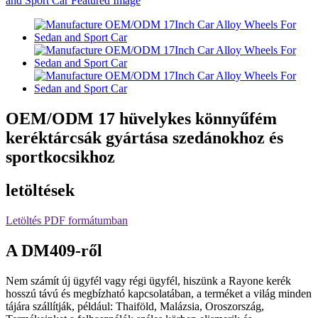
OEM/ODM 17 hüvelykes könnyűfém
keréktárcsák gyártása szedánokhoz és
sportkocsikhoz
letöltések
Letöltés PDF formátumban
A DM409-ről
Nem számít új ügyfél vagy régi ügyfél, hiszünk a Rayone kerék
hosszú távú és megbízható kapcsolatában, a terméket a világ minden
tájára szállítják, például: Thaiföld, Malázsia, Oroszország,