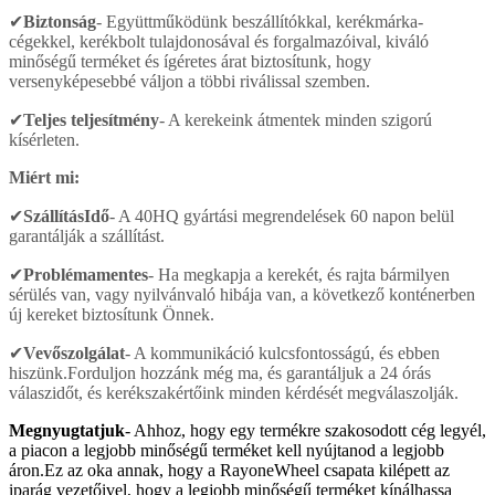
✔
Biztonság
- Együttműködünk beszállítókkal, kerékmárka-
cégekkel, kerékbolt tulajdonosával és forgalmazóival, kiváló
minőségű terméket és ígéretes árat biztosítunk, hogy
versenyképesebbé váljon a többi riválissal szemben.
✔
Teljes teljesítmény
- A kerekeink átmentek minden szigorú
kísérleten.
Miért mi:
✔
Szállítás
Idő
- A 40HQ gyártási megrendelések 60 napon belül
garantálják a szállítást.
✔
Problémamentes
- Ha megkapja a kerekét, és rajta bármilyen
sérülés van, vagy nyilvánvaló hibája van, a következő konténerben
új kereket biztosítunk Önnek.
✔
Vevőszolgálat
- A kommunikáció kulcsfontosságú, és ebben
hiszünk.Forduljon hozzánk még ma, és garantáljuk a 24 órás
válaszidőt, és kerékszakértőink minden kérdését megválaszolják.
Megnyugtatjuk
- Ahhoz, hogy egy termékre szakosodott cég legyél,
a piacon a legjobb minőségű terméket kell nyújtanod a legjobb
áron.Ez az oka annak, hogy a RayoneWheel csapata kilépett az
iparág vezetőivel, hogy a legjobb minőségű terméket kínálhassa