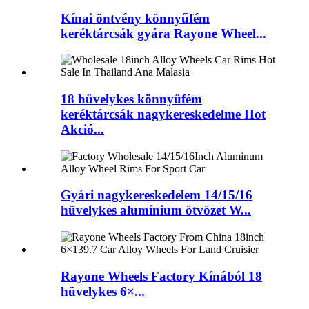
Kínai öntvény könnyűfém
keréktárcsák gyára Rayone Wheel...
18 hüvelykes könnyűfém
keréktárcsák nagykereskedelme Hot
Akció...
Gyári nagykereskedelem 14/15/16
hüvelykes alumínium ötvözet W...
Rayone Wheels Factory Kínából 18
hüvelykes 6×...