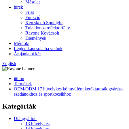
Másolat
hírek
Friss
Funkció
Kereskedő Spotlight
Tulajdonos reflektorfény
Rayone Kovácsolt
Események
Mérnöki
Lépjen kapcsolatba velünk
Árajánlatot kér
English
itthon
Termékek
OEM/ODM 17 hüvelykes könnyűfém keréktárcsák gyártása
szedánokhoz és sportkocsikhoz
Kategóriák
Utángyártott
13 hüvelykes
14 hüvelykes