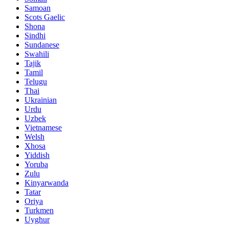
Samoan
Scots Gaelic
Shona
Sindhi
Sundanese
Swahili
Tajik
Tamil
Telugu
Thai
Ukrainian
Urdu
Uzbek
Vietnamese
Welsh
Xhosa
Yiddish
Yoruba
Zulu
Kinyarwanda
Tatar
Oriya
Turkmen
Uyghur