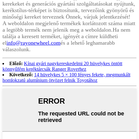
kerekeket és generációs gyártási szolgáltatásokat nyújtunk,
kerékstílus-térképet is biztosítunk, tervezőink gyönyörű és
minőségi kereket terveznek Önnek, várjuk jelentkezését!
A weboldalon megjelenő termékek korlátozott száma miatt
a legtöbb termék nem jelenik meg a weboldalon.Ha nem
találja a keresett terméket, igényét a címre küldheti
el
info@rayonewheel.com
és a lehető leghamarabb
válaszolunk.
Előző:
Kínai gyári nagykereskedelmi 20 hüvelykes öntött
könnyűfém keréktárcsák Ranger Roverhez
Következő:
14 hüvelykes 5 × 100 fényes fekete, megmunkált
homlokzatú alumínium ötvözet felnik Toyotához