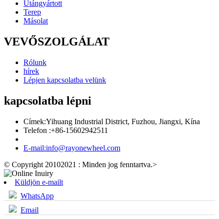
Utángyártott
Terep
Másolat
VEVŐSZOLGÁLAT
Rólunk
hírek
Lépjen kapcsolatba velünk
kapcsolatba lépni
Címek:
Yihuang Industrial District, Fuzhou, Jiangxi, Kína
Telefon :
+86-15602942511
E-mail:
info@rayonewheel.com
© Copyright 20102021 : Minden jog fenntartva.
>
Küldjön e-mailt
WhatsApp
Email