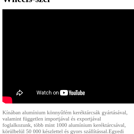
Kínában alumínium könnyűfém keréktárcsák gyártásával,
valamint független importjával és exportjával
foglalkozunk, több mint 1000 alumínium keréktárcsával,
körülbelül 50 000 készlettel és gyors szállítással.Egyedi