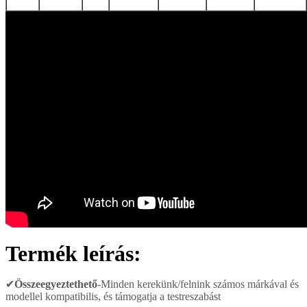
Termék leírás:
✔
Összeegyeztethető
-
Minden kerekünk/felnink számos márkával és
modellel kompatibilis, és támogatja a testreszabást