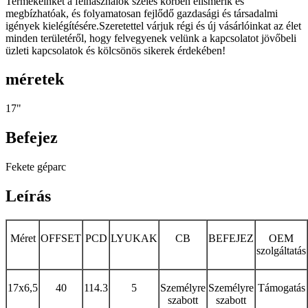
Termékeinket a felhasználók széles körben elismerik és
megbízhatóak, és folyamatosan fejlődő gazdasági és társadalmi
igények kielégítésére.Szeretettel várjuk régi és új vásárlóinkat az élet
minden területéről, hogy felvegyenek velünk a kapcsolatot jövőbeli
üzleti kapcsolatok és kölcsönös sikerek érdekében!
méretek
17"
Befejez
Fekete géparc
Leírás
Méret
OFFSET
PCD
LYUKAK
CB
BEFEJEZ
OEM
szolgáltatás
17x6,5
40
114.3
5
Személyre
Személyre
Támogatás
szabott
szabott